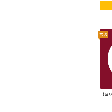
常溫
【單