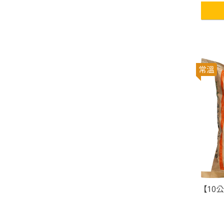
常溫
【10