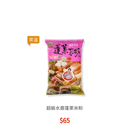
常溫
超級水磨蓬萊米粉
$65