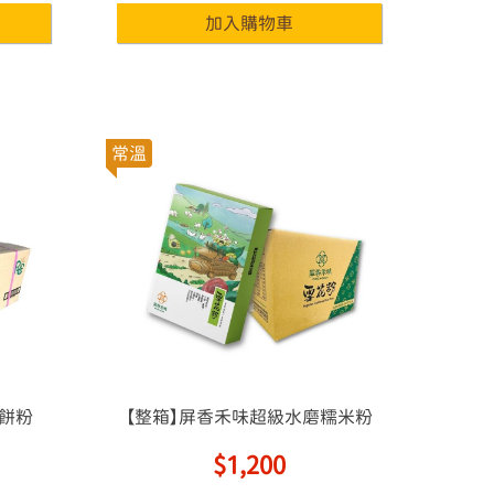
常溫
鬆餅粉
【整箱】屏香禾味超級水磨糯米粉
(雪花粉)
$1,200