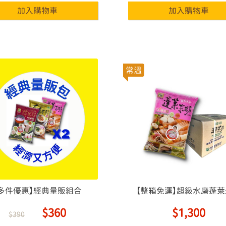
常溫
【多件優惠】經典量販組合
【整箱免運】超級水磨蓬
$360
$1,300
$390