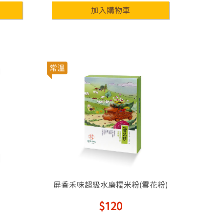
常溫
屏香禾味超級水磨糯米粉(雪花粉)
$120