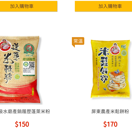
常溫
級水磨產銷履歷蓬萊米粉
屏東農產米鬆餅粉
$150
$170