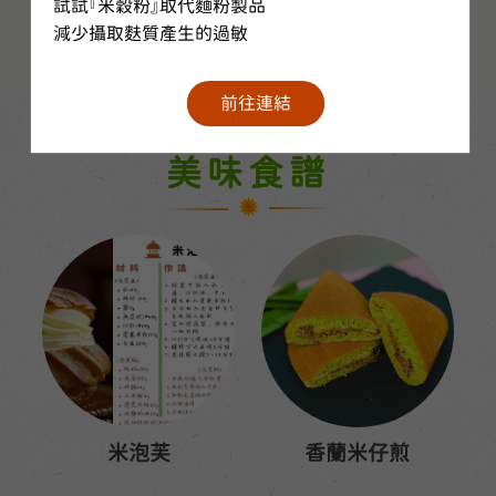
試試『米穀粉』取代麵粉製品

【整箱免運】超級水磨蓬
超級水磨糯米粉
萊米粉
減少攝取麩質產生的過敏
前往連結
美味食譜
米泡芙
香蘭米仔煎