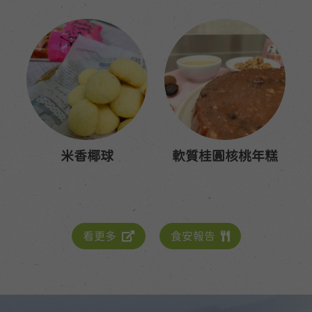
米香椰球
軟質桂圓核桃年糕
看更多
食安報告