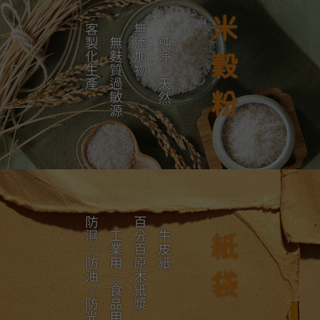
米穀粉
客製化生產
無麩質過敏源
無添加物
純淨。天然
防濕。防油。防光
工業用。食品用
百分百原木紙漿
牛皮紙
紙袋